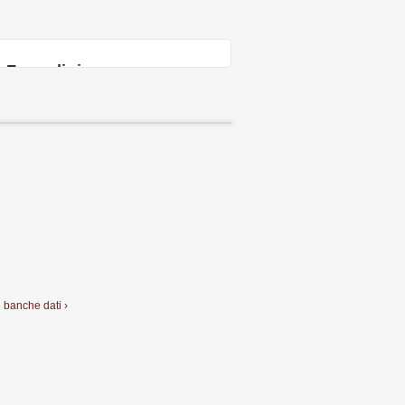
Form di ricerca
e banche dati ›